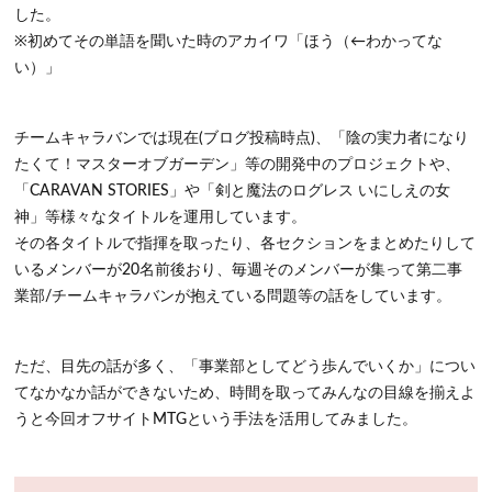
した。
※初めてその単語を聞いた時のアカイワ「ほう（←わかってな
い）」
チームキャラバンでは現在(ブログ投稿時点)、「陰の実力者になり
たくて！マスターオブガーデン」等の開発中のプロジェクトや、
「CARAVAN STORIES」や「剣と魔法のログレス いにしえの女
神」等様々なタイトルを運用しています。
その各タイトルで指揮を取ったり、各セクションをまとめたりして
いるメンバーが20名前後おり、毎週そのメンバーが集って第二事
業部/チームキャラバンが抱えている問題等の話をしています。
ただ、目先の話が多く、
「事業部としてどう歩んでいくか」
につい
てなかなか話ができないため、時間を取ってみんなの目線を揃えよ
うと今回オフサイトMTGという手法を活用してみました。