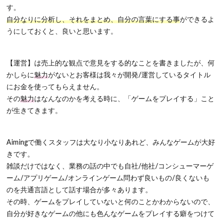
す。
自分なりに分析し、それをまとめ、自分の言葉にする事
ができるよ
うにしておくと、良いと思います。
【運営】は売上的な観点で意見をする的なことを書きましたが、何
かしらに
魅力
がないとお客様は我々が開発/運営しているタイトル
にお金を使ってもらえません。
その
魅力
はなんなのかを考える時に、「
ゲームをプレイする
」こと
が生きてきます。
Aimingで働くスタッフは大なり小なりあれど、みんなゲームが大好
きです。
雑談だけではなく、業務の話の中でも自社/他社/コンシューマーゲ
ーム/アプリゲーム/オンラインゲーム問わず良いもの/良くないも
のを共通言語として話す場合が多々あります。
その時、ゲームをプレイしていないと何のことかわからないので、
自分が好きなゲームの他にも色んなゲームをプレイする癖をつけて