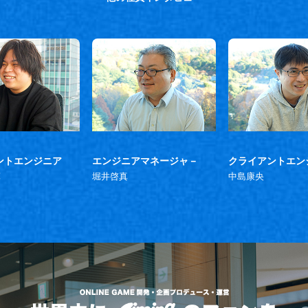
ントエンジニア
エンジニアマネージャ－
クライアントエン
輝
堀井啓真
中島康央