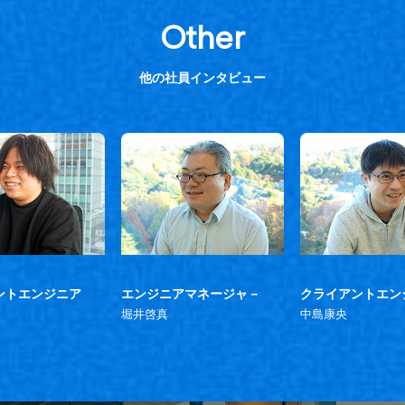
Other
他の社員インタビュー
ントエンジニア
エンジニアマネージャ－
クライアントエン
輝
堀井啓真
中島康央